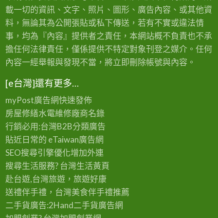
載一切的資訊、文字、照片、圖形、廣告內容、或其他資
料，無論其為公開張貼或私下傳送，若有不實或違法情
事，均為『內容』提供者之責任，本網站概不負責也不承
擔任何法律責任，僅係提供不特定對象刊登之媒介。任何
內容一經舉報與發現不當，將立即刪除帳號與內容。
[e台灣]還有更多…
myPost廣告網
快速發佈
房屋修繕
水電維修廠商名錄
行銷必用:台灣B2B
分類廣告
貼近日常的
eTaiwan廣告網
SEO搜尋引擎優化
增加外連
搜尋生活服務? 台灣
生活黃頁
赴台遊,台灣旅遊
，旅遊好康
送禮伴手禮，台灣美食
伴手禮
推薦
二手貨廣告:2Hand
二手貨
廣告網