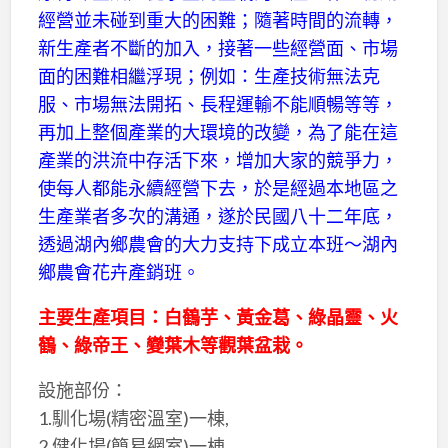
經營並未碰到重大的困難；隨著時間的流轉，
新生產者不斷的加入，接著一些經營面、市場
面的困難相繼浮現；例如：生產技術無法克
服、市場無法開拓、長程運輸不能順暢等等，
再加上整個產業的大環境的改變，為了能在這
產業的洪流中存活下來，增加大家的競爭力，
使每人都能永續經營下去，於是經過本地區之
生產業者多次的溝通，遂於民國八十二年底，
透過湖內鄉農會的大力支持下成立本班～湖內
鄉農會花卉產銷班。
主要生產項目：白鶴芋、黃金葛、綠晶靈、火
鶴、綠帝王、變葉木等觀葉盆栽。
設施部份：
1.馴化場(精密溫室)一棟,
2.健化場(簡易網室)一棟