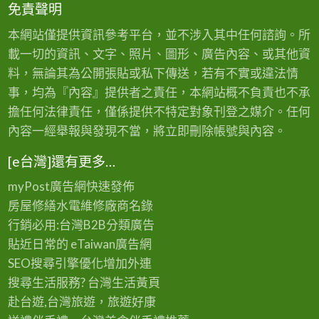
免責聲明
本網站僅提供資訊參考平台，並不涉入其中任何諮詢。所
載一切的資訊、文字、照片、圖形、廣告內容、或其他資
料，無論其為公開張貼或私下傳送，若有不實或違法情
事，均為『內容』提供者之責任，本網站概不負責也不承
擔任何法律責任，僅係提供不特定對象刊登之媒介。任何
內容一經舉報與發現不當，將立即刪除帳號與內容。
[e台灣]還有更多…
myPost廣告網
快速發佈
房屋修繕
水電維修廠商名錄
行銷必用:台灣B2B
分類廣告
貼近日常的
eTaiwan廣告網
SEO搜尋引擎優化
增加外連
搜尋生活服務? 台灣
生活黃頁
赴台遊,台灣旅遊
，旅遊好康