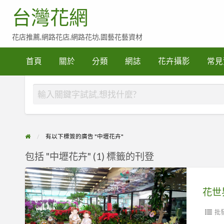
台灣花網
花店推薦,網路花店,網路花坊,園藝花藝資材
常
見
首頁
關於
分類
網誌
花卉攝影
常見
賀
詞
參
考
有以下標簽的廣告 "中壢花卉"
包括 "中壢花卉" (1) 標籤的刊登
花
世
界
花
批