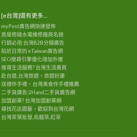
[e台灣]還有更多…
myPost廣告網
快速發佈
房屋修繕
水電維修廠商名錄
行銷必用:台灣B2B
分類廣告
貼近日常的
eTaiwan廣告網
SEO搜尋引擎優化
增加外連
搜尋生活服務? 台灣
生活黃頁
赴台遊,台灣旅遊
，旅遊好康
送禮伴手禮，台灣美食
伴手禮
推薦
二手貨廣告:2Hand
二手貨
廣告網
加盟創業? 台灣
加盟創業
網
尋找花店園藝，歡迎到
台灣花網
台灣茶葉批發
,烏龍茶,紅茶