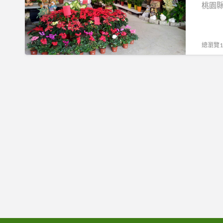
卉
桃園
農
場-
桃
總瀏覽11
園
花
卉
批
發,
中
壢
花
卉,
組
合
盆
花,