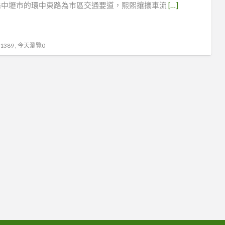
縣中壢市的環中東路為市區交通要道，熙熙攘攘車流
[…]
壢
花
卉
389 , 今天瀏覽0