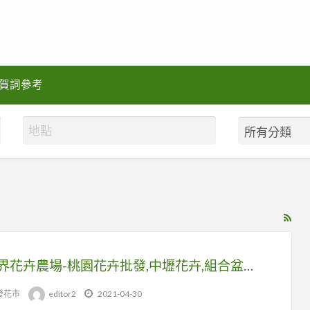
賀詞參考
RS
Fe
for
花世界花卉農場-桃園花卉批發,中壢花卉,組合盆花,桃園批發花市
ad
tag
發花市
editor2
2021-04-30
中