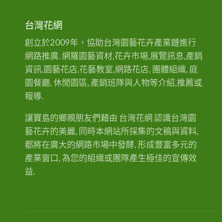
桃
園
台灣花網
批
創立於2009年，協助台灣園藝花卉產業鏈進行
發
網路推廣. 網羅園藝資材,花卉市場,展覽訊息,產銷
花
資訊,園藝花店,花藝教室,網路花店, 團體組織, 庭
市
園餐廳, 休閒園區, 產銷班隊與人物等介紹,推薦或
報導.
讓寶島的鄉親朋友們藉由 台灣花網 認識台灣園
藝花卉的美麗, 同時本網站所採集的文稿與資料,
都將在廣大的網路市場中發酵, 形成豐富多元的
產業窗口, 為您的組織或團隊產生極佳的宣傳效
益.