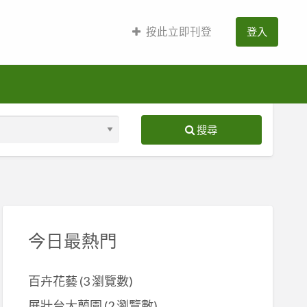
按此立即刊登
登入
搜尋
S
ed
今日最熱門
百卉花藝
(3 瀏覽數)
展壯台大蘭園
(2 瀏覽數)