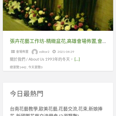
雄
工
會
作
場
坊-
佈
精
置
緻
盆
張卉花藝工作坊-精緻盆花,高雄會場佈置,會場佈置,玫瑰
花,
會場佈置
editor2
2021-04-29
高
關於我們 / About Us 1993年的冬天，
[…]
雄
會
總瀏覽1442 , 今天瀏覽0
場
佈
置,
今日最熱門
會
場
台南花藝教學,歐美花藝,花藝交流,花束,新娘捧
佈
花-新國際花藝交流學會
(3 瀏覽數)
置,