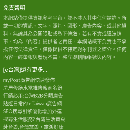
免責聲明
本網站僅提供資訊參考平台，並不涉入其中任何諮詢。所
載一切的資訊、文字、照片、圖形、廣告內容、或其他資
料，無論其為公開張貼或私下傳送，若有不實或違法情
事，均為『內容』提供者之責任，本網站概不負責也不承
擔任何法律責任，僅係提供不特定對象刊登之媒介。任何
內容一經舉報與發現不當，將立即刪除帳號與內容。
[e台灣]還有更多…
myPost廣告網
快速發佈
房屋修繕
水電維修廠商名錄
行銷必用:台灣B2B
分類廣告
貼近日常的
eTaiwan廣告網
SEO搜尋引擎優化
增加外連
搜尋生活服務? 台灣
生活黃頁
赴台遊,台灣旅遊
，旅遊好康