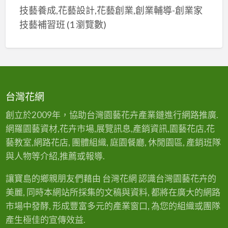
技藝養成,花藝設計,花藝創業,創業輔導-創業家
技藝補習班
(1 瀏覽數)
台灣花網
創立於2009年，協助台灣園藝花卉產業鏈進行網路推廣.
網羅園藝資材,花卉市場,展覽訊息,產銷資訊,園藝花店,花
藝教室,網路花店, 團體組織, 庭園餐廳, 休閒園區, 產銷班隊
與人物等介紹,推薦或報導.
讓寶島的鄉親朋友們藉由 台灣花網 認識台灣園藝花卉的
美麗, 同時本網站所採集的文稿與資料, 都將在廣大的網路
市場中發酵, 形成豐富多元的產業窗口, 為您的組織或團隊
產生極佳的宣傳效益.