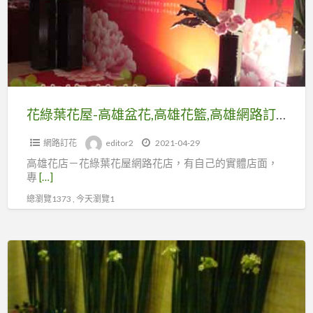
屋-
高
雄
盆
花,
高
花綠葉花屋-高雄盆花,高雄花籃,高雄網路訂花,高雄會場佈置
雄
網路訂花
editor2
2021-04-29
花
高雄花店－花綠葉花屋網路花店，有自己的實體店面，
籃,
專
[…]
高
總瀏覽1373 , 今天瀏覽1
雄
網
路
張
訂
卉
花,
花
高
藝