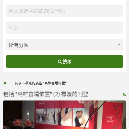
搜尋
有以下標簽的廣告 "高雄會場佈置"
包括 "高雄會場佈置" (2) 標籤的刊登
R
F
花
f
綠
a
葉
t
花