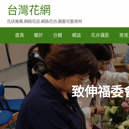
台灣花網
花店推薦,網路花店,網路花坊,園藝花藝資材
常
見
首頁
關於
分類
網誌
花卉攝影
常見
賀
詞
參
考
致伸福委