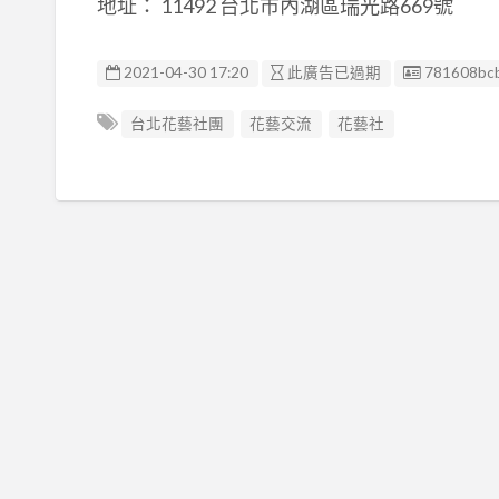
地址： 11492 台北市內湖區瑞光路669號
廣告编號
2021-04-30 17:20
此廣告已過期
781608bc
台北花藝社團
花藝交流
花藝社