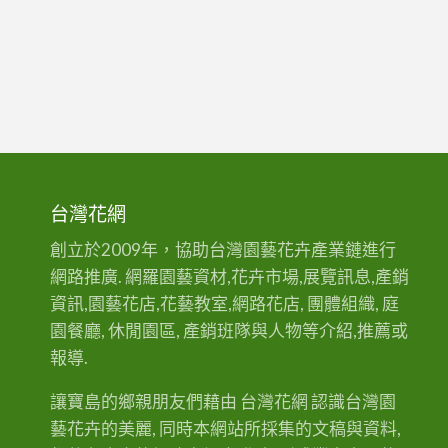
台灣花網
創立於2009年，協助台灣園藝花卉產業鏈進行
網路推廣. 網羅園藝資材,花卉市場,展覽訊息,產銷
資訊,園藝花店,花藝教室,網路花店, 團體組織, 庭
園餐廳, 休閒園區, 產銷班隊與人物等介紹,推薦或
報導.
讓寶島的鄉親朋友們藉由 台灣花網 認識台灣園
藝花卉的美麗, 同時本網站所採集的文稿與資料,