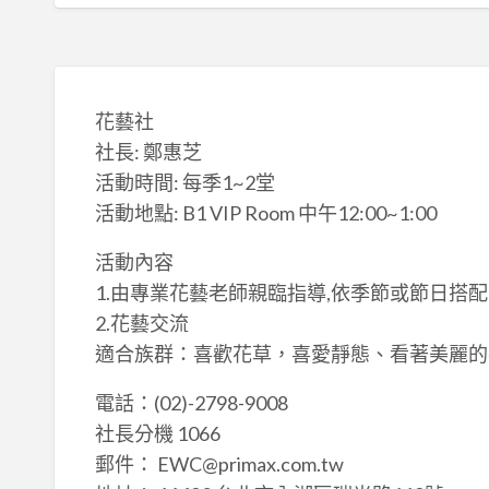
花藝社
社長: 鄭惠芝
活動時間: 每季1~2堂
活動地點: B1 VIP Room 中午12:00~1:00
活動內容
1.由專業花藝老師親臨指導,依季節或節日搭
2.花藝交流
適合族群：喜歡花草，喜愛靜態、看著美麗的
電話：(02)-2798-9008
社長分機 1066
郵件： EWC@primax.com.tw