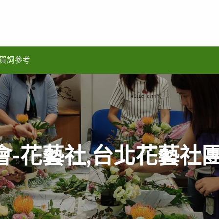
賀詞參考
會-花藝社,台北花藝社團