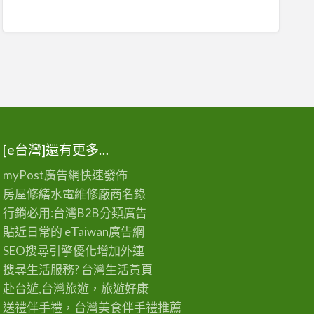
[e台灣]還有更多…
myPost廣告網
快速發佈
房屋修繕
水電維修廠商名錄
行銷必用:台灣B2B
分類廣告
貼近日常的
eTaiwan廣告網
SEO搜尋引擎優化
增加外連
搜尋生活服務? 台灣
生活黃頁
赴台遊,台灣旅遊
，旅遊好康
送禮伴手禮，台灣美食
伴手禮
推薦