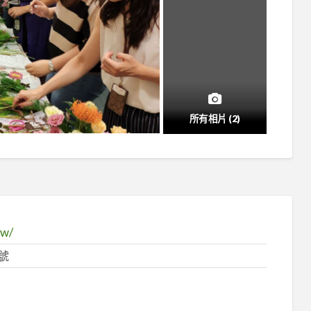
所有相片 (2)
tw/
號