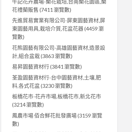
牛記花卉農場-蘭花栽培,台南蘭花園區,蘭
花禮蘭販售
(7411 瀏覽數)
先進貿易實業有限公司-屏東園藝資材,屏
東園藝用具,栽培介質,花盆花器
(4459 瀏
覽數)
花熊園藝有限公司-高雄園藝資材,造景設
計,組合盆栽
(3863 瀏覽數)
易昇園藝資材行
(3841 瀏覽數)
荃盈園藝資材行-台中園藝資材,土壤,肥
料,各式花盆
(3230 瀏覽數)
板橋花市-花卉市場,板橋花市,新北花市
(3214 瀏覽數)
鳳農市場 佰合鮮花批發廣場
(3159 瀏覽
數)