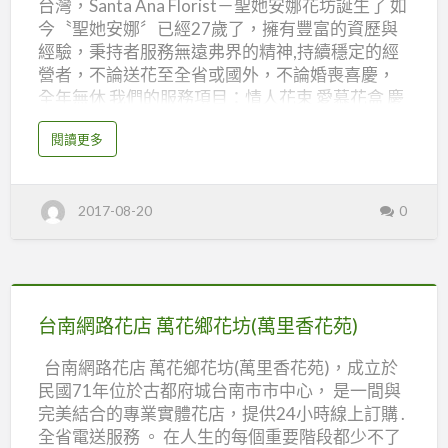
台灣，Santa Ana Florist－聖她安娜花坊誕生了 如
娜
今〝聖她安娜〞已經27歲了，擁有豐富的資歷與
花
經驗，秉持者服務無遠弗界的精神,持續穩定的經
坊
營者，不論送花至全省或國外，不論婚喪喜慶，
全年無休 我們的服務項目：情人花束 愛慕花盒 慶
賀盆花 造型盆景 優雅蘭花盆景 水果花籃 羅馬柱 人
a
閱讀更多
造花設計 結婚發表會會場設計 開幕喬遷高架花籃
b
o
告別式花禮 罐頭塔 包月花卉設計 園藝造景設計.....
u
t
聖她安娜花坊 地址：台北市大安區瑞安街23巷4
台
2017-08-20
0
北
號1樓 聯絡人：吳明青 電話：02-27008273 傳
花
真：02-23256104 服務時間 ： 週一至週五
店
聖
8:30AM ~ 19:00PM 週六 8:30AM~18:00PM 週日
她
安
9:00AM~ 16:00PM/每年農曆除夕至初五休息 e-
娜
台
花
mail：s7008273@ms11.hinet.net 網站：
坊
南
台南網路花店 萬花鄉花坊(萬里香花苑)
http://www.santaana.com.tw/
網
台南網路花店 萬花鄉花坊(萬里香花苑)，成立於
路
民國71年位於古都府城台南市市中心， 是一間與
花
完美結合的專業實體花店，提供24小時線上訂購 .
店
全省電送服務 。 在人生的每個重要階段都少不了