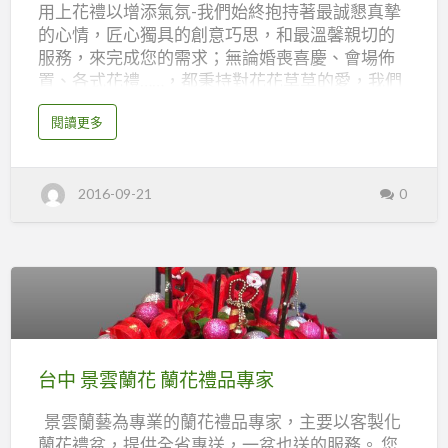
萬
用上花禮以增添氣氛-我們始終抱持著最誠懇真摯
的心情，匠心獨具的創意巧思，和最溫馨親切的
花
服務，來完成您的需求；無論婚喪喜慶、會場佈
鄉
置、各式花禮……，都秉持對花花草草的愛，我們
花
用花語，道出您每一句祝福的話。將花的特色與
坊
a
閱讀更多
魅力滿足您的任何所需，用心傳達您所託付的祝
b
(萬
o
福 請您把重要時刻交給我們來詮釋。 營業項目：
u
t
里
節日傳情時尚花束、金莎花束 玩偶花束 精緻手工
台
2016-09-21
0
南
香皂玫瑰花束、慶開幕賀禮-綠色組合盆景、步步
香
網
高升開運竹 送禮蘭花、羅馬花柱、 精緻花架、精
路
花
花
緻盆花、 會場佈置-各類鮮花 汽球會場佈置 會議桌
店
苑)
萬
花胸花、喜宴花禮。 台南網路花店 萬花鄉花坊 訂
花
鄉
貨專線-06-2918378 傳真-06-263-2211 手
花
坊
機-0929-521-388 LINE快速訂貨ID :lkk1681 flora
台
(
萬
文創生活館http://twflora.com/ 萬花鄉花坊
里
中
香
http://www.wfsflower.com.tw
花
景
苑
台中 景雲蘭花 蘭花禮品專家
)
雲
景雲蘭藝為專業的蘭花禮品專家，主要以客製化
蘭
蘭花禮盆，提供全省專送，一盆也送的服務。 您