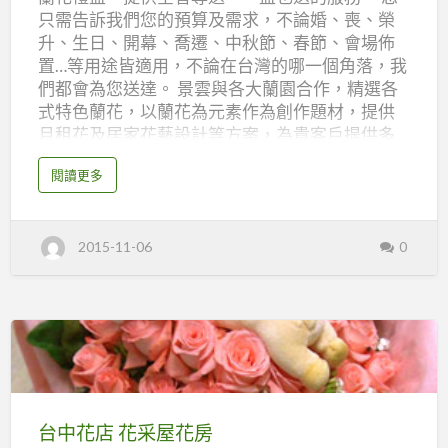
花
只需告訴我們您的預算及需求，不論婚、喪、榮
蘭
升、生日、開幕、喬遷、中秋節、春節、會場佈
花
置…等用途皆適用，不論在台灣的哪一個角落，我
禮
們都會為您送達。 景雲與各大蘭園合作，精選各
品
式特色蘭花，以蘭花為元素作為創作題材，提供
月租花及居家花藝設計等方案，為貴客戶提供多
專
元化選擇。 在未來，希望藉由景雲團隊的專業精
家
a
閱讀更多
神，以客製化的花禮繼續為大家傳遞幸福、感動
b
o
及愛心。 本店服務項目：代客送花、花藝設計、
u
t
會場佈置、庭園景觀設計。 景雲蘭花 TEL：04-
台
2015-11-06
0
中
22582173 FAX：04-22518127 Email:
景
kingwin0800@gmail.com 地址：台中市西屯區河
雲
蘭
南路四段79號 營業時間：0830-1730，每周日公
花
蘭
休 景雲蘭花 官網
花
禮
品
專
台
家
中
花
台中花店 花采屋花房