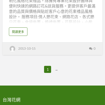
制化風格花束禮品。除擁有專業花束設計團隊與
聞
便利快速的網路訂花&送貨服務。更提供客戶最滿
意的品質與價格與貼近客戶心意的花束禮品風格
設計。 服務項目:情人節花束、網路花店、各式節
日花束、會場佈置、婚禮佈置、花藝設計、小熊
花束、布偶飾品、盆花、企業工商花籃、網路訂
a
閱讀更多
花、線上刷卡訂花、禮品、24小時線上訂花、代
b
o
客送花等多項服務。 服務範圍:台中花店,高雄花店,
u
t
台北花店.台南花店.屏東花店,新竹花店,桃園花店,
高
2013-10-15
0
雄
苗栗花店及中國大陸等多個城市送花服務,附有網
花
路信用卡付款機制等多項服務。 花邊新聞 服務專
店
花
線：(07) 382-3860‧免付費0800-662889 傳真：
邊
新
(07)3826280 地址：高雄市807 三民區建工路591
聞
1
→
號 E-MAIL：flowernews3860@gmail.com 網址：
http://www.flowernews.com.tw/
台灣花網