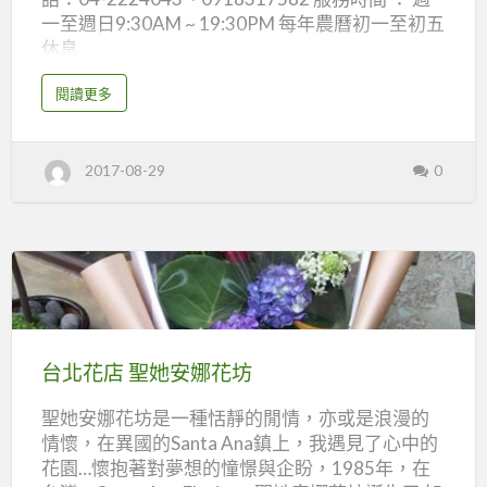
店
一至週日9:30AM ~ 19:30PM 每年農曆初一至初五
休息
a
閱讀更多
b
o
u
t
台
2017-08-29
0
中
花
店
蓉
蓉
花
集
花
店
台
北
花
台北花店 聖她安娜花坊
店
聖她安娜花坊是一種恬靜的閒情，亦或是浪漫的
聖
情懷，在異國的Santa Ana鎮上，我遇見了心中的
她
花園…懷抱著對夢想的憧憬與企盼，1985年，在
安