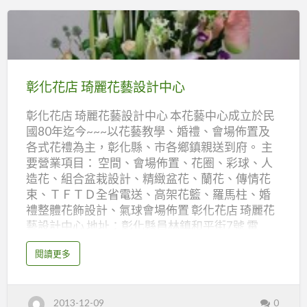
藝
店
彰
化
花
彰化花店 琦麗花藝設計中心
店
彰化花店 琦麗花藝設計中心 本花藝中心成立於民
琦
國80年迄今~~~以花藝教學、婚禮、會場佈置及
麗
各式花禮為主，彰化縣、市各鄉鎮親送到府。 主
花
要營業項目： 空間、會場佈置、花圈、彩球、人
藝
造花、組合盆栽設計、精緻盆花、蘭花、傳情花
設
束、ＴＦＴＤ全省電送、高架花籃、羅馬柱、婚
計
禮整體花飾設計、氣球會場佈置 彰化花店 琦麗花
藝設計中心 地址：彰化縣員林鎮和平街7號 電
中
話：04-833-4709 傳真：04-833-4768 網址：
心
a
閱讀更多
http://t164.tftd.org.tw/flower/front/bin/home.p
b
o
html
u
t
彰
2013-12-09
0
化