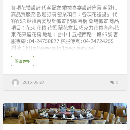
店
各項花禮設計 代客配送 婚禮喜宴設計佈置 客製化
花
高品質服務 歡迎訂購 營業項目：各項花禮設計 代
采
客配送 婚禮喜宴設計佈置 開幕 喜慶 會場佈置 商品
屋
項目：花束 花禮 花籃 蘭花盆栽 巧克力花禮 熊熊花
花
束 花采屋花房 地址：台中市五權西路二段65號 客
房
服專線 : 04-24758877 客服傳真 : 04-24724255
網址：http://www.cuteflower.com.tw/
a
閱讀更多
b
o
u
t
台
2015-06-29
0
中
花
店
花
采
屋
花
房
彰
化