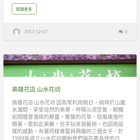
盆景、盆栽、花圈、祭品、婚禮會場佈置、汽球
a
閱讀更多
會場佈置、蝴蝶蘭、蘭花組合盆栽、花禮、盆
b
o
花、情人花束、開幕、榮陞盆景 門市營業時間：
u
t
星期一 ～星期 六 Am 08:00-Pm 09:00 星期日.例假
桃
2013-12-07
0
園
日店休 花禮外送時間：24H 全年無休(請事先預
花
訂) 婚禮會場預約時間：全年無休(請事先預約) 總
店
歐
店：320 桃園縣中壢市內壢忠孝路291號 服務專
式
綠
線：(03)4638069 行動專線:0927-189870 傳真專
坊
花
線：(03)4526777 E-Mail：
苑
greenhouse291@yahoo.com.tw 網址：
高
http://www.greenhouse291.com.tw 用智慧手機
雄
掃瞄此QR-Code. 就可以在您的手機上找到綠坊花
花
高雄花店 山水花坊
苑的網站.地圖和訊息喔!
店
高雄花店 山水花坊 因為常利用假日，徜徉於山嵐
山
水湄間，享受自然的美景，呼吸沁涼空氣，輕觸
水
岩間隨意漫爬的藤蔓，繁簇的花草，迎風搖曳吟
花
唱著，是如此美麗，信手拈來皆藝術。也因為這
坊
樣的感動，有著同樣喜愛與興趣的三個女子，於
1989年成立山水花坊開始我們與花香為伴的日