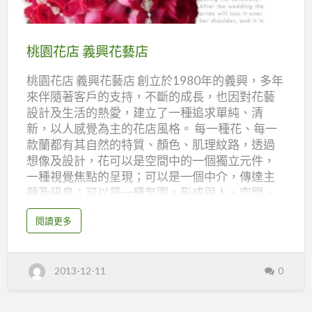
528巷12號 網址：
桃
http://t159.tftd.org.tw/flower/front/bin/home.p
園
html 電話: 04-8323872 傳真: 04-8345370 電子信
花
桃園花店 義興花藝店
箱: tongya948@yahoo.com.tw 營業項目: 花束,藝
店
術盆花,藝術花籃,蘭花盆景,盆景組合,會場佈置,弔
桃園花店 義興花藝店 創立於1980年的義興，多年
義
唁追思,庭園造景設計
來伴隨著客戶的支持，不斷的成長，也因對花藝
興
設計及生活的熱愛，建立了一種追求單純、清
花
新，以人感覺為主的花店風格。 每一種花、每一
藝
款蘭都有其自然的特質、顏色、肌理紋路，透過
店
想像及設計，花可以是空間中的一個獨立元件，
一種視覺焦點的呈現；可以是一個中介，傳達主
題及訊息；可以是一種氛圍，形成與人、空間、
時間的互動；可以是一種精神向度的延展，反應
a
閱讀更多
了人的感覺以及對自然的渴望與自由的嚮往。 桃
b
o
園花店 義興花藝店 地址：桃園市春日路241號 電
u
t
話：03-336-8117 傳真：03-338-2230 網址：
桃
2013-12-11
0
園
http://www.e-
花
xing.com.tw/flower/front/bin/home.phtml mail：
店
義
jeff01@so-net.net.tw msn：e_xing@hotmail.com
興
花