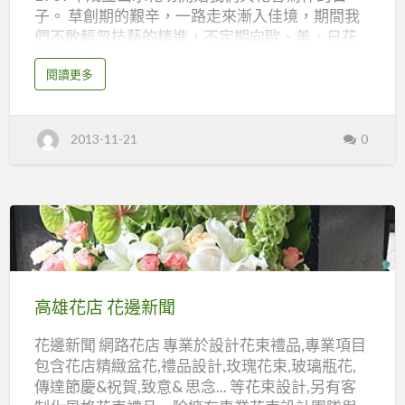
子。 草創期的艱辛，一路走來漸入佳境，期間我
們不敢輕忽技藝的精進，不定期向歐、美、日花
藝教授習藝，以期能創作獨特風格，使每一件作
a
閱讀更多
品皆是唯一。對顧客秉持真誠對待、用心服務，
b
o
亦如親送般零距離，微笑、真誠是我們堅持的信
u
t
念，不怠忽任何一筆顧客所託，期待每一次的相
高
2013-11-21
0
雄
遇，皆能得到顧客的肯定與讚許。 高雄花店 山水
花
花坊 地址：800高雄市新興區尚義街137號 電話：
店
山
07-225-4060 傳真：07-223-6933 網址：
水
花
http://t174.tftd.org.tw/flower/front/bin/home.p
坊
html msn: mimi2254060@yahoo.com.tw e-mail:
mimi137.mimi137@msa.hinet.net
高
雄
花
高雄花店 花邊新聞
店
花邊新聞 網路花店 專業於設計花束禮品,專業項目
花
包含花店精緻盆花,禮品設計,玫瑰花束,玻璃瓶花,
邊
傳達節慶&祝賀,致意& 思念... 等花束設計,另有客
新