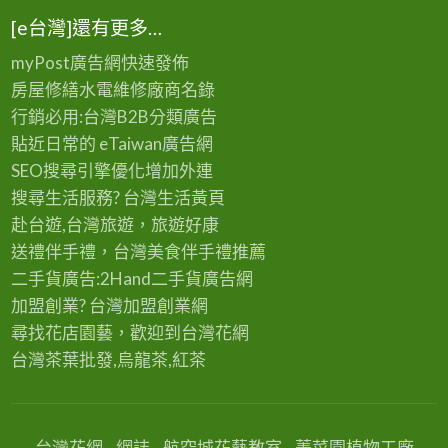
[e台灣]還有更多…
myPost廣告網
快速發佈
房屋修繕
水電維修廠商名錄
行銷必用:台灣B2B
分類廣告
貼近日常的
eTaiwan廣告網
SEO搜尋引擎優化
增加外連
搜尋生活服務? 台灣
生活黃頁
赴台遊,台灣旅遊
，旅遊好康
送禮伴手禮，台灣美食
伴手禮
推薦
二手貨廣告:2Hand
二手貨
廣告網
加盟創業? 台灣
加盟創業
網
尋找花店園藝，歡迎到
台灣花網
台灣茶葉批發
,烏龍茶,紅茶
台灣花網
網誌
航空城花藝教室
菁菜園植物工廠