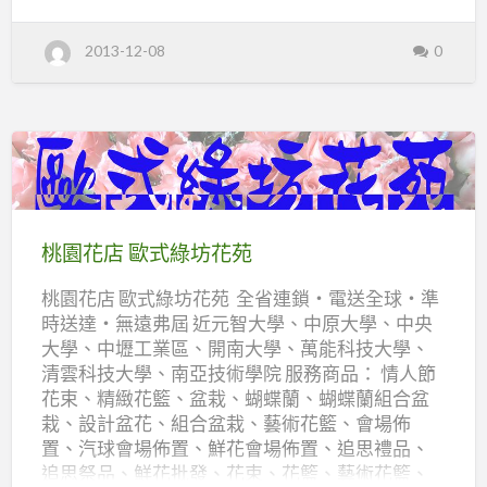
u
t
台
2013-12-08
0
北
花
店
億
客
來
花
藝
天
地
桃
園
花
桃園花店 歐式綠坊花苑
店
桃園花店 歐式綠坊花苑 全省連鎖‧電送全球‧準
歐
時送達‧無遠弗屆 近元智大學、中原大學、中央
式
大學、中壢工業區、開南大學、萬能科技大學、
綠
清雲科技大學、南亞技術學院 服務商品： 情人節
坊
花束、精緻花籃、盆栽、蝴蝶蘭、蝴蝶蘭組合盆
花
栽、設計盆花、組合盆栽、藝術花籃、會場佈
苑
置、汽球會場佈置、鮮花會場佈置、追思禮品、
追思祭品、鮮花批發、花束、花籃、藝術花籃、