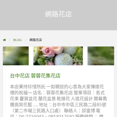
網路花店
BLOG
網路花店
台
中
花
台中花店 蓉蓉花集花店
店
本店秉持珍惜所託 一如親送的心意為大家傳達花
蓉
禮的祝福～ 店名：蓉蓉花集花店 營業項目：各式
蓉
花束 慶賀盆花 蘭花盆景 乾燥花 人造花設計 開幕喬
花
遷高架花籃 ….. 地址：台中市中區三民路二段85號
集
（第二市場三民路入口處） 聯絡人：邱富博 電
花
話：04-2224043、0918317582 服務時間 ： 週