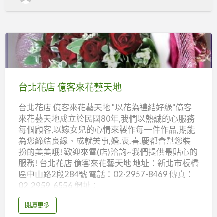
花
店
琦
麗
花
藝
設
計
中
台
心
北
花
台北花店 億客來花藝天地
店
台北花店 億客來花藝天地 "以花為禮結好緣"億客
億
來花藝天地成立於民國80年,我們以熱誠的心服務
客
每個顧客,以嫁女兒的心情來製作每一件作品,期能
來
為您締結良緣、成就美事;婚.喪.喜.慶都會幫您裝
花
扮的美美哦! 歡迎來電(店)洽詢~我們提供最貼心的
藝
服務! 台北花店 億客來花藝天地 地址：新北市板橋
天
區中山路2段284號 電話：02-2957-8469 傳真：
02-2959-6556 網址：
地
http://90904083.tftd.org.tw/flower/front/bin/ho
a
閱讀更多
me.phtml
b
o