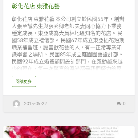
花
彰化花店 東雅花藝
店
彰化花店 東雅花藝 本公司創立於民國55年，創辦
東
人張至誠先生與張秀卿老師夫妻同心協力下業務
雅
穩定成長，東亞成為大員林地區知名的花店。 民
花
國58年成立禮儀部。 民國67年成立東亞插花短期
藝
職業補習班，讓喜歡花藝的人，有一正常專業知
識學習之場所。 民國85年成立庭園園藝設計部。
民國92年成立婚禮顧問設計部門，在感動越來越
少的現在，每一次驚喜的淚光都是我們努力的原
動力。 本公司的作品均由各師資群親手設計創作
a
閱讀更多
可設計各流派之風格或獨具特色與個性的作品，
b
o
亦可配合客戶將其個人創意或需求落實於創作中
u
t
以滿足客人的需求為首要目標，隨著網路世代的
彰
2015-05-22
0
化
來臨，網路購物成為一種熱門新趨勢，為了加強
花
服務國內外的客戶們，東亞花藝提供線上訂購，
店
東
期盼能提供你更完善的服務。“你的肯定是我們的
雅
花
動力”當你每一次需要服務的時候都會想到我們。
藝
彰化花店 東雅花藝 地址：彰化縣員林鎮中正路