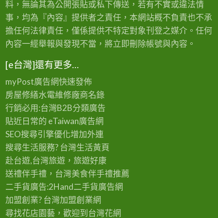
料，無論其為公開張貼或私下傳送，若有不實或違法情
事，均為『內容』提供者之責任，本網站概不負責也不承
擔任何法律責任，僅係提供不特定對象刊登之媒介。任何
內容一經舉報與發現不當，將立即刪除帳號與內容。
[e台灣]還有更多…
myPost廣告網
快速發佈
房屋修繕
水電維修廠商名錄
行銷必用:台灣B2B
分類廣告
貼近日常的
eTaiwan廣告網
SEO搜尋引擎優化
增加外連
搜尋生活服務? 台灣
生活黃頁
赴台遊,台灣旅遊
，旅遊好康
送禮伴手禮，台灣美食
伴手禮
推薦
二手貨廣告:2Hand
二手貨
廣告網
加盟創業? 台灣
加盟創業
網
尋找花店園藝，歡迎到
台灣花網