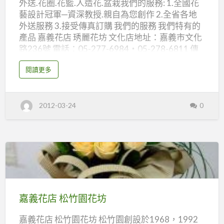
外送.花圈.花籃.人造花.盆栽我們的服務: 1.全國花
坊
藝設計冠軍─資深教授.親自為您創作 2.全省各地
外送服務 3.接受傳真訂購 我們的服務 我們特有的
產品 嘉義花店 琇麗花坊 文化店地址：嘉義市文化
路236號 電話：05-277-6984‧05-278-6811 傳
真：05-277-6984‧05-278-6811 南門店地址：
a
閱讀更多
嘉義市民族路212號 電話：05-222-8227‧05-
b
o
225-6008 傳真：05-225-0297 網址：
u
t
http://www.showlee.com.tw/flower/front/bin/ho
嘉
2012-03-24
0
義
me.phtml mail：showlee@livemail.tw
花
店
琇
麗
花
坊
嘉
義
花
嘉義花店 松竹園花坊
店
嘉義花店 松竹園花坊 松竹園創設於1968，1992
松