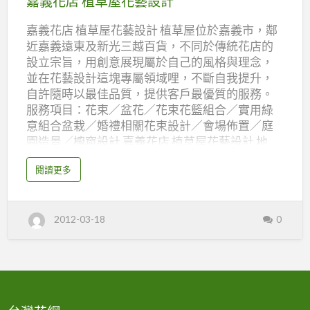
嘉義花店 植草屋花藝設計
店
嘉義花店 植草屋花藝設計 植草屋位於嘉義市，鄰
植
近嘉義遠東及新光三越百貨，不同於傳統花店的
草
設立宗旨，用創意展現屬於自己的風格與理念，
屋
並在花藝設計這塊專屬領域哩，不斷自我提升，
花
自許隨時以最佳品質，提供客戶最優質的服務。
藝
服務項目：花束／盆花／花束花籃組合／實用綠
設
意組合盆栽／婚禮相關花束設計／會場佈置／庭
園造景／櫥窗設計 嘉義花店 植草屋花藝設計 地
計
址：600嘉義市西區垂陽路525號 電話 : 05-
a
閱讀更多
2838999 傳真 : 05-2858932 網址：
b
o
http://t225.tftd.org.tw/flower/front/bin/home.p
u
t
html
嘉
2012-03-18
0
義
花
店
植
草
屋
花
藝
設
計