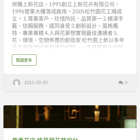
併購上新花店，1995創立上新花卉有限公司，
竹
1996營業大樓落成啟用。2005松竹園花工場成
園
立。 1.尊重客戶、珍惜所託、品質第一 2.精湛手
花
藝、信賴服務、感同身受 3.創新設計、風格獨
坊
特、專業專精 4.人與花夢想實現最佳溝通者 5.
花、環境、空間佈置的創造家 松竹園上新以多年
花卉事業領域所累積的經驗，一直是業界中流砥
柱及先驅，口碑譽傳全國花界。我們堅持永續經
a
閱讀更多
營的理念，我們堅信品質是最好的代言者。 1.對
b
o
於人─我們多了一份良心 2.對於花─我們多了一份
u
t
細心 3.對環境─我們多了一份關心 4.將人與花融入
嘉
2012-03-20
0
義
專業 專精 專心 5.致力於花藝設計創造最大效益 松
花
竹園 上新花卉 便是最好的註解 嘉義花店 松竹園花
店
松
坊 店址：嘉義市東區延平街169號 電話：05-
竹
園
2289623 傳真：05-2227809 網址：
花
坊
http://www.sunsin.com.tw/ email：
sunsin.flower@msa.hinet.net
嘉
service@mail.sunsin.com.tw
義
花