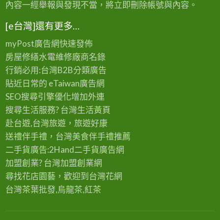
內容一經舉報與發現不當，將立即刪除帳號與內容。
[e台灣]還有更多…
myPost廣告網
快速發佈
房屋修繕
水電維修廠商名錄
行銷必用:台灣B2B
分類廣告
貼近日常的
eTaiwan廣告網
SEO搜尋引擎優化
增加外連
搜尋生活服務? 台灣
生活黃頁
赴台遊,台灣旅遊
，旅遊好康
送禮伴手禮，台灣美食
伴手禮
推薦
二手貨廣告:2Hand
二手貨
廣告網
加盟創業? 台灣
加盟創業
網
尋找花店園藝，歡迎到
台灣花網
台灣茶葉批發
,烏龍茶,紅茶