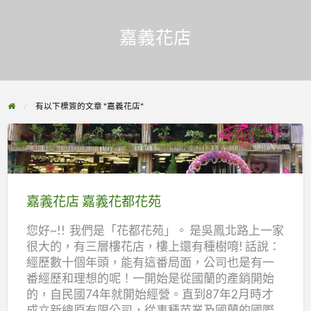
嘉義花店
有以下標簽的文章 "嘉義花店"
嘉
義
花
嘉義花店 嘉義花都花苑
店
您好~!! 我們是「花都花苑」。 是吳鳳北路上一家
嘉
很大的，有三層樓花店，樓上還有種樹唷! 話說：
義
經歷數十個年頭，能有這番局面，公司也是有一
花
番經歷和理想的呢！一開始是從國蘭的產銷開始
都
的，自民國74年就開始經營。直到87年2月時才
花
成立新總原有限公司，從事種苗業及國蘭的國際