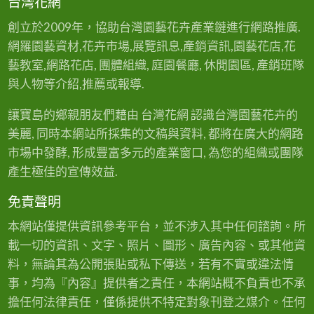
台灣花網
創立於2009年，協助台灣園藝花卉產業鏈進行網路推廣.
網羅園藝資材,花卉市場,展覽訊息,產銷資訊,園藝花店,花
藝教室,網路花店, 團體組織, 庭園餐廳, 休閒園區, 產銷班隊
與人物等介紹,推薦或報導.
讓寶島的鄉親朋友們藉由 台灣花網 認識台灣園藝花卉的
美麗, 同時本網站所採集的文稿與資料, 都將在廣大的網路
市場中發酵, 形成豐富多元的產業窗口, 為您的組織或團隊
產生極佳的宣傳效益.
免責聲明
本網站僅提供資訊參考平台，並不涉入其中任何諮詢。所
載一切的資訊、文字、照片、圖形、廣告內容、或其他資
料，無論其為公開張貼或私下傳送，若有不實或違法情
事，均為『內容』提供者之責任，本網站概不負責也不承
擔任何法律責任，僅係提供不特定對象刊登之媒介。任何