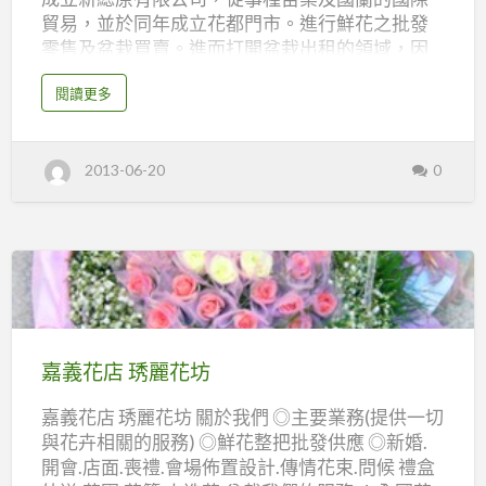
苑
貿易，並於同年成立花都門市。進行鮮花之批發
零售及盆栽買賣。進而打開盆栽出租的領域，因
而再96年時成立玖發園藝，開發園藝景觀、維護
a
閱讀更多
工程的承包及花木栽植之服務。97年再成立記德
b
o
營造有限公司，從事園藝營造及景觀工程，因此
u
t
提升花藝界的層次。因此，才造就了今日的「花
嘉
2013-06-20
0
義
都花苑有限公司」呀！ 如果您也喜歡園藝、喜歡
花
花， 請多參觀蒞臨指教唷! ^^ 營業項目： 傳情花
店
嘉
束 可愛娃娃 金莎花束 喜慶盆花 花藝
義
花
設計 歐式花架 羅馬花柱 雅緻蘭花 綠
都
花
意盆栽 婚禮會場佈置 花語傳情禮 母親
苑
節特價花禮 嘉義花都花苑 電話:05-2226575 傳
嘉
真:05-2240556 聯絡信
義
箱:hua_du2002@yahoo.com.tw 地址:嘉義市吳鳳
花
嘉義花店 琇麗花坊
北路233號 網址：http://2226575.u98.com.tw/
店
嘉義花店 琇麗花坊 關於我們 ◎主要業務(提供一切
琇
與花卉相關的服務) ◎鮮花整把批發供應 ◎新婚.
麗
開會.店面.喪禮.會場佈置設計.傳情花束.問候 禮盒
花