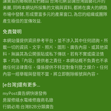
讓寶島的鄉親朋友們藉由 台灣花網 認識台灣園藝花卉的
美麗, 同時本網站所採集的文稿與資料, 都將在廣大的網路
市場中發酵, 形成豐富多元的產業窗口, 為您的組織或團隊
產生極佳的宣傳效益.
免責聲明
本網站僅提供資訊參考平台，並不涉入其中任何諮詢。所
載一切的資訊、文字、照片、圖形、廣告內容、或其他資
料，無論其為公開張貼或私下傳送，若有不實或違法情
事，均為『內容』提供者之責任，本網站概不負責也不承
擔任何法律責任，僅係提供不特定對象刊登之媒介。任何
內容一經舉報與發現不當，將立即刪除帳號與內容。
[e台灣]還有更多…
myPost廣告網
快速發佈
房屋修繕
水電維修廠商名錄
行銷必用:台灣B2B
分類廣告