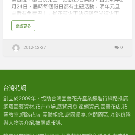
2
月24日，屆時每個假日都有主題活動，明年元旦
前還有免費巴士，從花蓮火車站接駁至光復火車
個
站。 今年大地花海共有1公頃，種滿萬壽菊、非洲
月
a
閱讀更多
鳳仙、一串紅及紫色牽牛，另外在台糖光復糖
b
o
廠、富豐社區及阿漾咕咕ㄍㄨ˙園區，種植總面積
u
t
20公頃的大波斯菊，台9沿線休耕農田還有油菜花
光
2012-12-27
0
復
田，光復地區將變身花海小城。 活動推出農遊套
花
票，原價500元，現場購買優惠價350元，安排農
海
節
場體驗活動，到農莊消費部分產品有九到七折的
登
場
優惠。 林清水表示，花海活動豐富，套票也相當
美
麗
優惠，目前種植的花朵已經到位，活動期間不論
2
個
哪個月來玩，都會有完整美麗的花海可觀賞。 資
月
台灣花網
料來源：聯合新聞網
創立於2009年，協助台灣園藝花卉產業鏈進行網路推廣.
網羅園藝資材,花卉市場,展覽訊息,產銷資訊,園藝花店,花
藝教室,網路花店, 團體組織, 庭園餐廳, 休閒園區, 產銷班隊
與人物等介紹,推薦或報導.