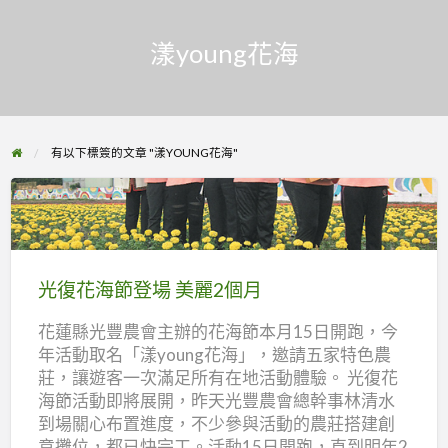
漾young花海
有以下標簽的文章 "漾YOUNG花海"
光
復
花
光復花海節登場 美麗2個月
海
花蓮縣光豐農會主辦的花海節本月15日開跑，今
節
年活動取名「漾young花海」，邀請五家特色農
登
莊，讓遊客一次滿足所有在地活動體驗。 光復花
場
海節活動即將展開，昨天光豐農會總幹事林清水
美
到場關心布置進度，不少參與活動的農莊搭建創
麗
意攤位，都已快完工。活動15日開跑，直到明年2