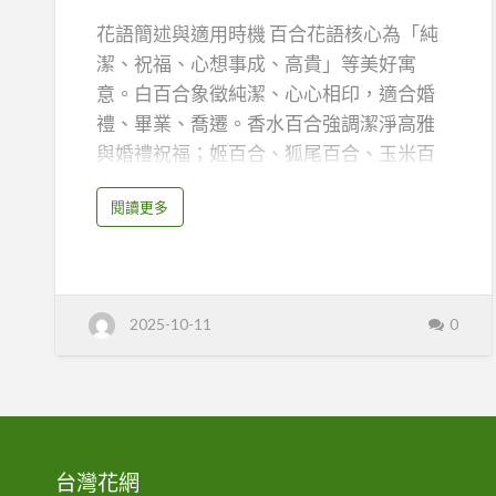
色
花語簡述與適用時機 百合花語核心為「純
與
潔、祝福、心想事成、高貴」等美好寓
多
意。白百合象徵純潔、心心相印，適合婚
品
禮、畢業、喬遷。香水百合強調潔淨高雅
種
與婚禮祝福；姬百合、狐尾百合、玉米百
百
合、編笠百合等特殊品種，分別延伸出財
合
a
閱讀更多
富、榮譽、尊貴、勇敢、希望、才能等多
b
代
o
元涵義。百合適合送給新人、師長、朋
u
表
t
友、長輩、母親以及各種需要祝福與尊崇
百
意
合
花
的場合。
義
語
2025-10-11
0
大
全
與
植物介紹＆原產地 百合為百合科多年生球
｜
各
植
色
根花卉，原生於亞洲、歐洲、北美等地。
與
物
多
品種眾多，常見有鐵砲百合、香水百合、
品
特
種
姬百合、狐尾百合、玉米百合、編笠百合
百
合
色
與聖誕百合等。不同品種花形、色澤、香
代
台灣花網
表