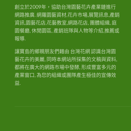
意
氣皆富變化，是園藝與切花重要花材。
義
創立於2009年，協助台灣園藝花卉產業鏈進行
與
植
外型描述…
網路推廣. 網羅園藝資材,花卉市場,展覽訊息,產銷
物
特
色
資訊,園藝花店,花藝教室,網路花店, 團體組織, 庭
園餐廳, 休閒園區, 產銷班隊與人物等介紹,推薦或
報導.
讓寶島的鄉親朋友們藉由 台灣花網 認識台灣園
藝花卉的美麗, 同時本網站所採集的文稿與資料,
都將在廣大的網路市場中發酵, 形成豐富多元的
產業窗口, 為您的組織或團隊產生極佳的宣傳效
益.