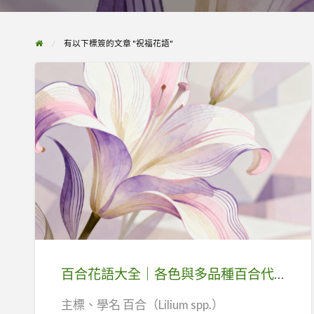
有以下標簽的文章 "祝福花語"
百
合
花
語
大
全
百合花語大全｜各色與多品種百合代表意義與植物特色
｜
各
主標、學名 百合（Lilium spp.）