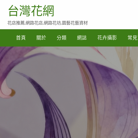
台灣花網
花店推薦,網路花店,網路花坊,園藝花藝資材
常
見
首頁
關於
分類
網誌
花卉攝影
常見
賀
詞
參
考