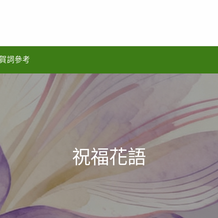
賀詞參考
祝福花語