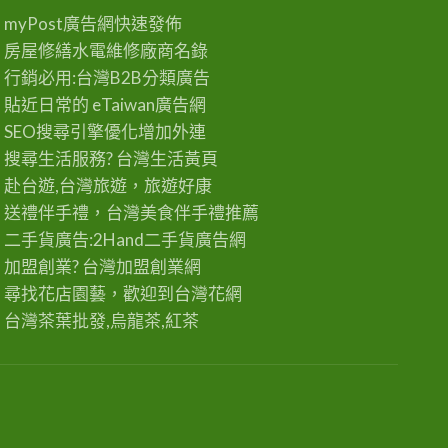
myPost廣告網
快速發佈
房屋修繕
水電維修廠商名錄
行銷必用:台灣B2B
分類廣告
貼近日常的
eTaiwan廣告網
SEO搜尋引擎優化
增加外連
搜尋生活服務? 台灣
生活黃頁
赴台遊,台灣旅遊
，旅遊好康
送禮伴手禮，台灣美食
伴手禮
推薦
二手貨廣告:2Hand
二手貨
廣告網
加盟創業? 台灣
加盟創業
網
尋找花店園藝，歡迎到
台灣花網
台灣茶葉批發
,烏龍茶,紅茶