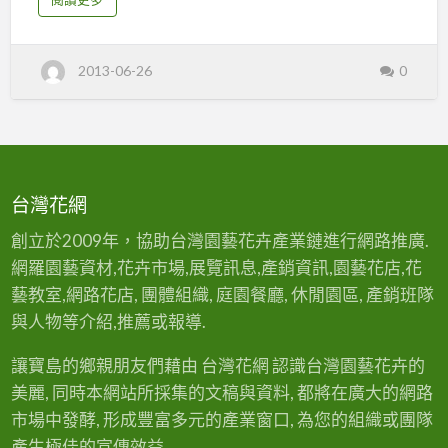
b
o
u
t
新
2013-06-26
0
竹
花
店
綠
堤
花
苑
台灣花網
創立於2009年，協助台灣園藝花卉產業鏈進行網路推廣.
網羅園藝資材,花卉市場,展覽訊息,產銷資訊,園藝花店,花
藝教室,網路花店, 團體組織, 庭園餐廳, 休閒園區, 產銷班隊
與人物等介紹,推薦或報導.
讓寶島的鄉親朋友們藉由 台灣花網 認識台灣園藝花卉的
美麗, 同時本網站所採集的文稿與資料, 都將在廣大的網路
市場中發酵, 形成豐富多元的產業窗口, 為您的組織或團隊
產生極佳的宣傳效益.