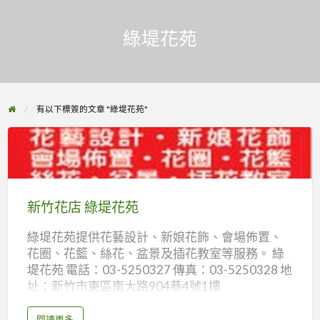
綠堤花苑
有以下標簽的文章 "綠堤花苑"
新
竹
花
新竹花店 綠堤花苑
店
綠堤花苑提供花藝設計、新娘花飾、會場佈置、
綠
花圈、花籃、絲花、盆景及插花教室等服務。 綠
堤
堤花苑 電話：03-5250327 傳真：03-5250328 地
花
址：新竹市東區南大路904巷4號1樓
苑
a
閱讀更多