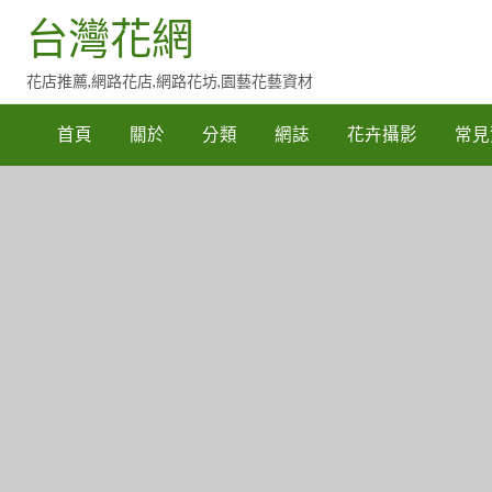
台灣花網
花店推薦,網路花店,網路花坊,園藝花藝資材
常
見
首頁
關於
分類
網誌
花卉攝影
常見
賀
詞
參
考