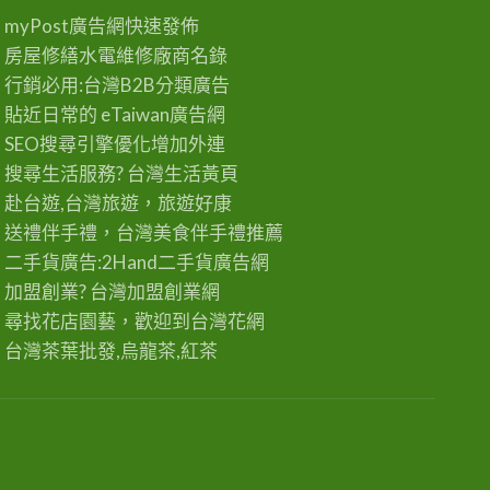
myPost廣告網
快速發佈
房屋修繕
水電維修廠商名錄
行銷必用:台灣B2B
分類廣告
貼近日常的
eTaiwan廣告網
SEO搜尋引擎優化
增加外連
搜尋生活服務? 台灣
生活黃頁
赴台遊,台灣旅遊
，旅遊好康
送禮伴手禮，台灣美食
伴手禮
推薦
二手貨廣告:2Hand
二手貨
廣告網
加盟創業? 台灣
加盟創業
網
尋找花店園藝，歡迎到
台灣花網
台灣茶葉批發
,烏龍茶,紅茶