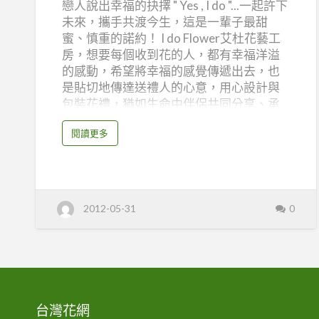
戀人說出幸福的抉擇 " Yes , I do "...一起許下
杜
未來，攜手共渡今生，這是一輩子最甜
花
蜜、慎重的諾約！ I do Flower艾杜花藝工
藝
房，想要每個收到花的人，都有幸福洋溢
工
的感動，希望將幸福的感覺傳遞出去，也
房
是貼切地傳達送禮人的心意，用心設計與
包裝花禮，猶如生命中伴侶共同分享、承
(艾
擔彼此，一起實踐那份摯愛、重要的誓
杜
a
閱讀更多
約。 我們經營實體花店與網路花店，網路
b
花
o
24小時下單服務，專門設計情人節及各節
u
坊)
t
慶花束、禮品、花籃、盆栽，還有主題婚
高
雄
禮/會場佈置，提供顧客透明的商品報價，
花
客製化的商品設計，並有高雄市區專人送
店
2012-05-31
0
I
花服務暨全省宅配到府服務。 服務項目：
d
o
婚禮佈置,婚禮小物,情人節花禮,探訪花禮,
F
l
教師節花禮,新娘捧花,會場佈置,母親節花
o
w
禮,父親節花禮,生日花禮,畢業季花禮,盆栽,
e
r
網路花店,耶誕節花禮,胸花,花束,花盆,花禮,
艾
杜
花藝設計,藝術花架,蘭花盆景 ,追思弔唁花
花
台灣花網
藝
禮,開幕花籃 高雄花店 I do Flower艾杜花藝