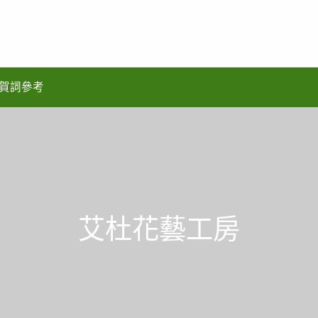
賀詞參考
艾杜花藝工房