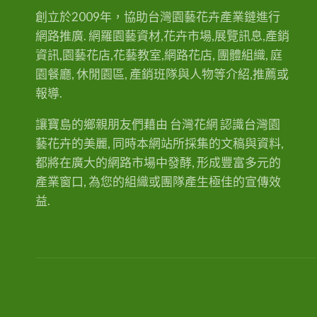
工
房
工房 (艾杜花坊) 地址：高雄市小港區桂陽
創立於2009年，協助台灣園藝花卉產業鏈進行
(
艾
路304號 服務時間：AM 09:00 ~ PM 18:00
網路推廣. 網羅園藝資材,花卉市場,展覽訊息,產銷
杜
花
幸福客服專線：0971-121407 ps:常外出
坊
資訊,園藝花店,花藝教室,網路花店, 團體組織, 庭
)
送花，請直撥手機0971-121-407洽詢(勿
園餐廳, 休閒園區, 產銷班隊與人物等介紹,推薦或
撥傳真電話)，以免漏接您的來電喔，造成
報導.
不便，敬請…
讓寶島的鄉親朋友們藉由 台灣花網 認識台灣園
藝花卉的美麗, 同時本網站所採集的文稿與資料,
都將在廣大的網路市場中發酵, 形成豐富多元的
產業窗口, 為您的組織或團隊產生極佳的宣傳效
益.