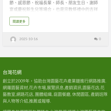
節、感恩節、祝福長輩、師長、朋友生日、謝師
愛
宴或慶祝新生兒等場合，也是宗教祭禮中的吉祥
情、
花材。香氣優雅，宜作居家、辦公室空間美化與
親
a
閱讀更多
插花。
b
切
o
u
芳
t
植物介紹＆原產地 茉莉花為木樨科常綠灌木，原
茉
香
2025-10-16
0
莉
產於亞洲南部、東南亞等地。台灣、中國大陸、
花
與
語
印度等區域多見栽培。植株耐熱、喜濕、好陽
大
全
品
性，廣泛見於庭園及盆栽。花朵易摘採、芳香可
｜
純
種
潔
提煉精油或入茶。
愛
特
情
、
外型描述與花期 茉莉花株高一般在30-150公分，
台灣花網
色
親
切
葉片對生橢圓形，嫩綠有光澤。花小巧美麗，多
芳
創立於2009年，協助台灣園藝花卉產業鏈進行網路推廣.
香
與
為純白色或略帶奶黃…
品
網羅園藝資材,花卉市場,展覽訊息,產銷資訊,園藝花店,花
種
特
藝教室,網路花店, 團體組織, 庭園餐廳, 休閒園區, 產銷班隊
色
與人物等介紹,推薦或報導.