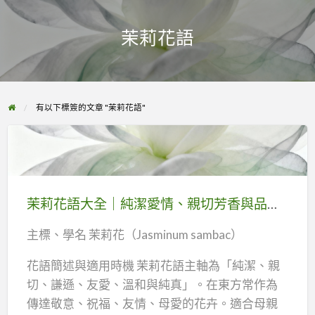
茉莉花語
有以下標簽的文章 "茉莉花語"
茉
莉
花
茉莉花語大全｜純潔愛情、親切芳香與品種特色
語
大
主標、學名 茉莉花（Jasminum sambac）
全
花語簡述與適用時機 茉莉花語主軸為「純潔、親
｜
切、謙遜、友愛、溫和與純真」。在東方常作為
純
傳達敬意、祝福、友情、母愛的花卉。適合母親
潔