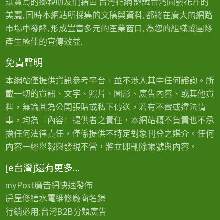
讓寶島的鄉親朋友們藉由 台灣花網 認識台灣園藝花卉的
美麗, 同時本網站所採集的文稿與資料, 都將在廣大的網路
市場中發酵, 形成豐富多元的產業窗口, 為您的組織或團隊
產生極佳的宣傳效益.
免責聲明
本網站僅提供資訊參考平台，並不涉入其中任何諮詢。所
載一切的資訊、文字、照片、圖形、廣告內容、或其他資
料，無論其為公開張貼或私下傳送，若有不實或違法情
事，均為『內容』提供者之責任，本網站概不負責也不承
擔任何法律責任，僅係提供不特定對象刊登之媒介。任何
內容一經舉報與發現不當，將立即刪除帳號與內容。
[e台灣]還有更多…
myPost廣告網
快速發佈
房屋修繕
水電維修廠商名錄
行銷必用:台灣B2B
分類廣告