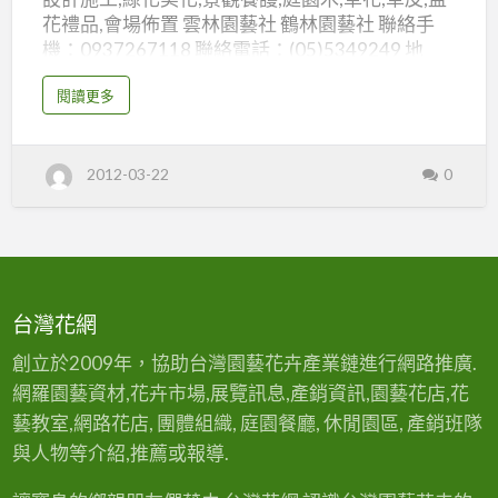
社
花禮品,會場佈置 雲林園藝社 鶴林園藝社 聯絡手
機：0937267118 聯絡電話：(05)5349249 地
址：雲林縣斗六市中華路863號
a
閱讀更多
b
o
u
t
雲
2012-03-22
0
林
園
藝
社
鶴
林
園
藝
社
台灣花網
創立於2009年，協助台灣園藝花卉產業鏈進行網路推廣.
網羅園藝資材,花卉市場,展覽訊息,產銷資訊,園藝花店,花
藝教室,網路花店, 團體組織, 庭園餐廳, 休閒園區, 產銷班隊
與人物等介紹,推薦或報導.