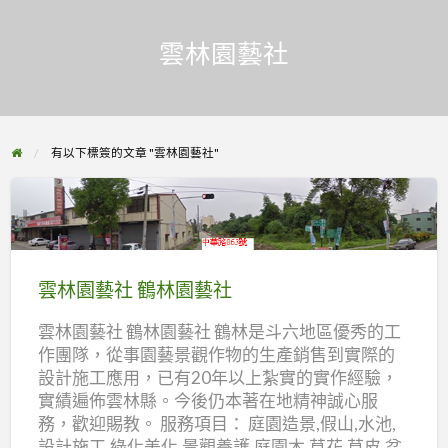
雲林園藝社
有以下標簽的文章 "雲林園藝社"
雲
林
園
雲林園藝社 鶴林園藝社
藝
雲林園藝社 鶴林園藝社 鶴林是斗六地區優秀的工
社
作團隊，從事園藝景觀作物的生產銷售到實際的
鶴
設計施工應用，已有20年以上紮實的實作經驗，
林
實績遍佈雲林縣。今後仍本著在地精神誠心服
園
務，歡迎賜教。 服務項目： 庭園造景,假山,水池,
藝
設計施工,綠化美化,景觀養護,庭園木,草花,草皮,盆