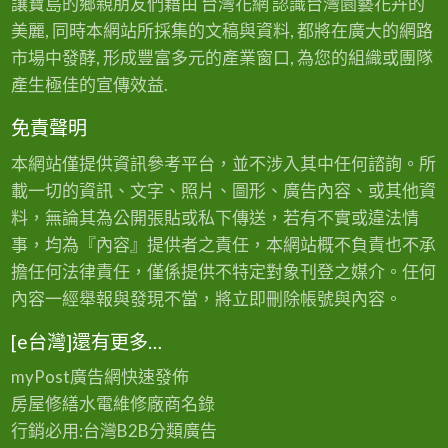
讓寶島的鄉親朋友們藉由 台灣花網 認識台灣園藝花卉的
美麗, 同時本網站所採集的文稿與資料, 都將在廣大的網路
市場中發酵, 形成豐富多元的產業窗口, 為您的組織或團隊
產生極佳的宣傳效益.
免責聲明
本網站僅提供資訊參考平台，並不涉入其中任何諮詢。所
載一切的資訊、文字、照片、圖形、廣告內容、或其他資
料，無論其為公開張貼或私下傳送，若有不實或違法情
事，均為『內容』提供者之責任，本網站概不負責也不承
擔任何法律責任，僅係提供不特定對象刊登之媒介。任何
內容一經舉報與發現不當，將立即刪除帳號與內容。
[e台灣]還有更多…
myPost廣告網
快速發佈
房屋修繕
水電維修廠商名錄
行銷必用:台灣B2B
分類廣告