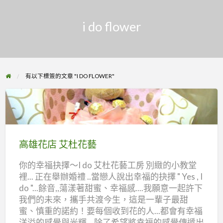
i do flower
有以下標簽的文章 "I DO FLOWER"
高
雄
花
高雄花店 艾杜花藝
店
你的幸福抉擇～I do 艾杜花藝工房 別緻的小教堂
艾
裡... 正在舉辦婚禮 ..當戀人說出幸福的抉擇 " Yes , I
杜
do "...餘音,,蕩漾著甜蜜、幸福感....我願意一起許下
花
我們的未來，攜手共渡今生，這是一輩子最甜
藝
蜜、慎重的諾約！要每個收到花的人...都會有幸福
洋溢的感覺與光輝... 除了希望將幸福的感覺傳遞出