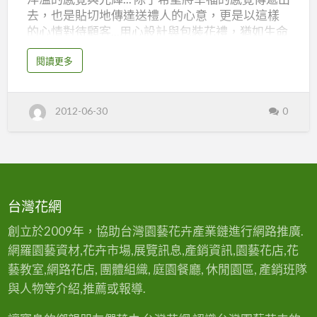
去，也是貼切地傳達送禮人的心意，更是以這樣
的心情對待顧客...用心設計與包裝花禮，猶如生命
中伴侶共同分享、承擔彼此.....一起實踐那份摯
a
閱讀更多
愛、重要的誓約。 我們經營實體花店與網路花
b
o
店，網路24小時下單服務，專門設計情人節及各
u
t
節慶花束、禮品、花籃、盆栽，還有主題婚禮佈
高
2012-06-30
0
雄
置，提供客戶透明的商品報價，主題式、客製化
花
的商品設計。我們提供高雄花店專人送花服務暨
店
艾
全省送花宅配到府，旗下的花藝師擁有十年花藝
杜
花
設計、會場佈置經驗，曾服務於高雄情懷走私、
藝
台北等知名花店，商品兼具設計美學與質感，所
有產品自行設計，秉持提供給顧客最具創意與想
台灣花網
法的花禮禮品選擇。 我們所堅持的原則：花禮新
鮮、主花朵數顏色相同。但因季節市場短缺之不
創立於2009年，協助台灣園藝花卉產業鏈進行網路推廣.
可抗拒因素，以致配花或其他花材缺乏，如為兩
網羅園藝資材,花卉市場,展覽訊息,產銷資訊,園藝花店,花
天前預定我們將與您電話連繫，更換主花花材。
藝教室,網路花店, 團體組織, 庭園餐廳, 休閒園區, 產銷班隊
若無法聯絡上，我們將以同等值花材設計…
與人物等介紹,推薦或報導.