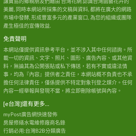
讓寶島的鄉親朋友們藉由 台灣花網 認識台灣園藝花卉的
美麗, 同時本網站所採集的文稿與資料, 都將在廣大的網路
市場中發酵, 形成豐富多元的產業窗口, 為您的組織或團隊
產生極佳的宣傳效益.
免責聲明
本網站僅提供資訊參考平台，並不涉入其中任何諮詢。所
載一切的資訊、文字、照片、圖形、廣告內容、或其他資
料，無論其為公開張貼或私下傳送，若有不實或違法情
事，均為『內容』提供者之責任，本網站概不負責也不承
擔任何法律責任，僅係提供不特定對象刊登之媒介。任何
內容一經舉報與發現不當，將立即刪除帳號與內容。
[e台灣]還有更多…
myPost廣告網
快速發佈
房屋修繕
水電維修廠商名錄
行銷必用:台灣B2B
分類廣告