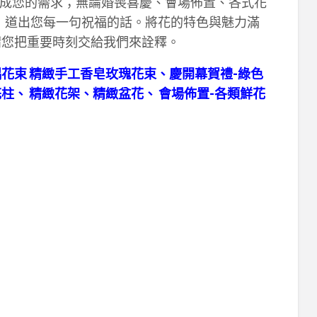
成您的需求；無論婚喪喜慶、會場佈置、各式花
，道出您每一句祝福的話。將花的特色與魅力滿
請您把重要時刻交給我們來詮釋。
花束 精緻手工香皂玫瑰花束、慶開幕賀禮-綠色
柱、 精緻花架、精緻盆花、 會場佈置-各類鮮花