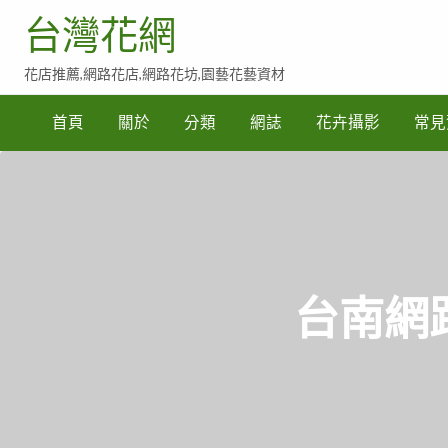
台灣花網
花店推薦,網路花店,網路花坊,園藝花藝資材
常
見
首頁
關於
分類
網誌
花卉攝影
常見
賀
詞
參
考
台南網