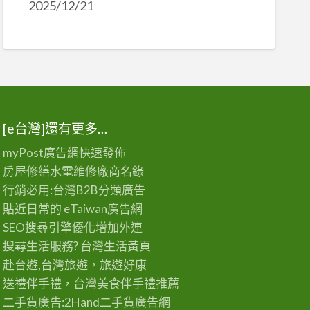
2025/12/21
[e台灣]還有更多…
myPost廣告網
快速發佈
房屋修繕
水電維修廠商名錄
行銷必用:台灣B2B
分類廣告
貼近日常的
eTaiwan廣告網
SEO搜尋引擎優化
增加外連
搜尋生活服務? 台灣
生活黃頁
赴台遊,台灣旅遊
，旅遊好康
送禮伴手禮，台灣美食
伴手禮
推薦
二手貨廣告:2Hand
二手貨
廣告網