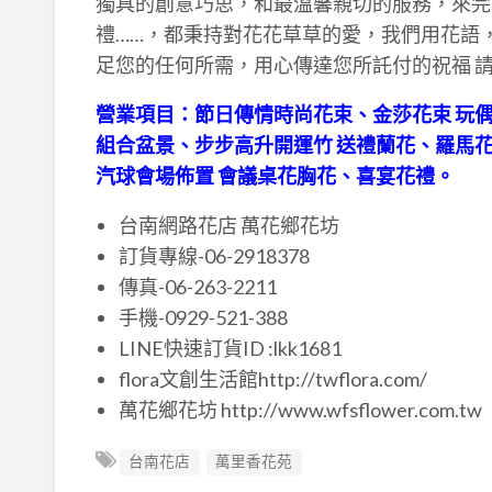
獨具的創意巧思，和最溫馨親切的服務，來完
禮……，都秉持對花花草草的愛，我們用花語
足您的任何所需，用心傳達您所託付的祝福 
營業項目：節日傳情時尚花束、金莎花束 玩偶
組合盆景、步步高升開運竹 送禮蘭花、羅馬花
汽球會場佈置 會議桌花胸花、喜宴花禮。
台南網路花店 萬花鄉花坊
訂貨專線-06-2918378
傳真-06-263-2211
手機-0929-521-388
LINE快速訂貨ID :lkk1681
flora文創生活館http://twflora.com/
萬花鄉花坊 http://www.wfsflower.com.tw
台南花店
萬里香花苑