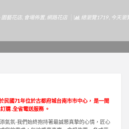
園藝花店
,
會場佈置
,
網路花店
總瀏覽1719 , 今天瀏
立於民國71年位於古都府城台南市市中心， 是一間
購 .全省電送服務 。
添氣氛-我們始終抱持著最誠懇真摯的心情，匠心