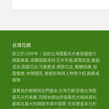
台灣花網
創立於2009年，協助台灣園藝花卉產業鏈進行
網路推廣. 網羅園藝資材,花卉市場,展覽訊息,產銷
資訊,園藝花店,花藝教室,網路花店, 團體組織, 庭
園餐廳, 休閒園區, 產銷班隊與人物等介紹,推薦或
報導.
讓寶島的鄉親朋友們藉由 台灣花網 認識台灣園
藝花卉的美麗, 同時本網站所採集的文稿與資料,
都將在廣大的網路市場中發酵, 形成豐富多元的