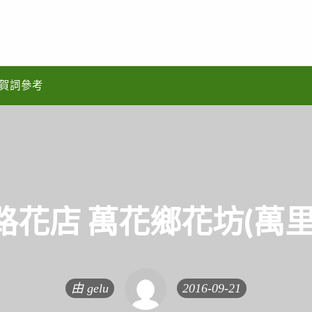
賀詞參考
路花店 萬花鄉花坊(萬里
由
gelu
2016-09-21