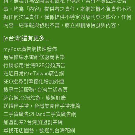
料，無論其為公開張貼或私下傳送，若有不實或違法情
事，均為『內容』提供者之責任，本網站概不負責也不承
擔任何法律責任，僅係提供不特定對象刊登之媒介。任何
內容一經舉報與發現不當，將立即刪除帳號與內容。
[e台灣]還有更多…
myPost廣告網
快速發佈
房屋修繕
水電維修廠商名錄
行銷必用:台灣B2B
分類廣告
貼近日常的
eTaiwan廣告網
SEO搜尋引擎優化
增加外連
搜尋生活服務? 台灣
生活黃頁
赴台遊,台灣旅遊
，旅遊好康
送禮伴手禮，台灣美食
伴手禮
推薦
二手貨廣告:2Hand
二手貨
廣告網
加盟創業? 台灣
加盟創業
網
尋找花店園藝，歡迎到
台灣花網